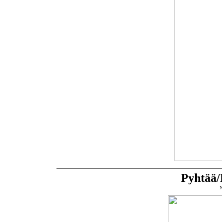
Pyhtää/
N