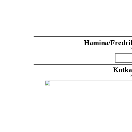
Hamina/Fredri
N
Kotka
N