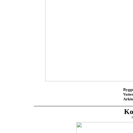
Bygg
Vatte
Arkit
Ko
N