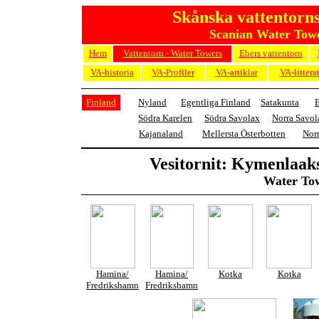
Skånska vattentorns
Scanian Water Towe
Hem
Vattentorn - Water Towers
Ebers vattentorn
VA-historia
VA-Profiler
VA-artiklar
VA-littera
Finland
Nyland
Egentliga Finland
Satakunta
E
Södra Karelen
Södra Savolax
Norra Savol
Kajanaland
Mellersta Österbotten
Norr
Vesitornit: Kymenlaak
Water To
Hamina/
Hamina/
Kotka
Kotka
Fredrikshamn
Fredrikshamn