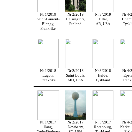
Nr 1/2019
Nr 2/2019
Nr 3/2019
Nr 4/
Saint-Laurent-
Helsingfors,
Tillar,
Chemn
Blangy,
Finland
AR, USA
Tysk
Frankrike
Nr 1/2018
Nr 2/2018
Nr 3/2018
Nr 4/
Luçon,
Saint Louis,
Heide,
Epern
Frankrike
MO, USA
Tyskland
Frank
Nr 1/2017
Nr 2/2017
Nr 3/2017
Nr 4/
Haag,
Newberry,
Rotenburg,
Karksi-
Nederländerna
SC, USA
Tyskland
Estl