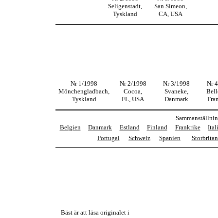
Seligenstadt,
San Simeon,
Tyskland
CA, USA
Nr 1/1998
Nr 2/1998
Nr 3/1998
Nr 
Mönchengladbach,
Cocoa,
Svaneke,
Bell
Tyskland
FL, USA
Danmark
Fra
Sammanställning
Belgien
Danmark
Estland
Finland
Frankrike
Ital
Portugal
Schweiz
Spanien
Storbrita
Bäst är att läsa originalet i