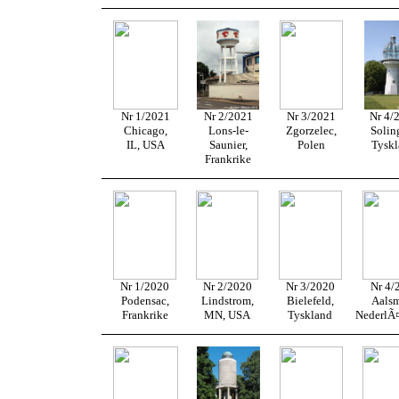
Nr 1/2021
Nr 2/2021
Nr 3/2021
Nr 4/
Chicago,
Lons-le-
Zgorzelec,
Solin
IL, USA
Saunier,
Polen
Tysk
Frankrike
Nr 1/2020
Nr 2/2020
Nr 3/2020
Nr 4/
Podensac,
Lindstrom,
Bielefeld,
Aalsm
Frankrike
MN, USA
Tyskland
NederlÃ