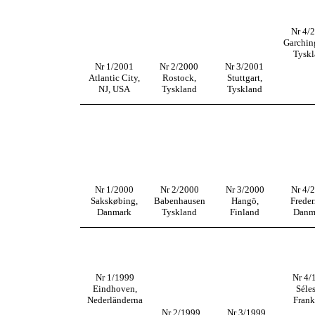
Nr 4/
Garchin
Tyskl
Nr 1/2001
Nr 2/2000
Nr 3/2001
Atlantic City,
Rostock,
Stuttgart,
NJ, USA
Tyskland
Tyskland
Nr 1/2000
Nr 2/2000
Nr 3/2000
Nr 4/
Sakskøbing,
Babenhausen
Hangö,
Freder
Danmark
Tyskland
Finland
Danm
Nr 1/1999
Nr 4/
Eindhoven,
Séles
Nederländerna
Frank
Nr 2/1999
Nr 3/1999