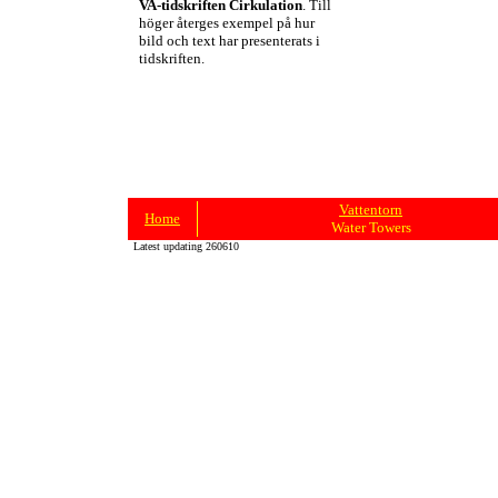
VA-tidskriften Cirkulation
. Till
höger återges exempel på hur
bild och text har presenterats i
tidskriften.
Vattentorn
Home
Water Towers
Latest updating 260610