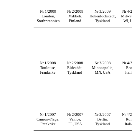
Nr 1/2009
Nr 2/2009
Nr 3/2009
Nr 4/
London,
Mikkeli,
Hohenlockstedt,
Milwa
Storbritannien
Finland
Tyskland
WI, 
Nr 1/2008
Nr 2/2008
Nr 3/2008
Nr 4/
Toulouse,
Rühstädt,
Minneapolis,
Ro
Frankrike
Tyskland
MN, USA
Ital
Nr 1/2007
Nr 2/2007
Nr 3/2007
Nr 4/
Carnon-Plage,
Venice,
Berlin,
Ro
Frankrike
FL, USA
Tyskland
Ital