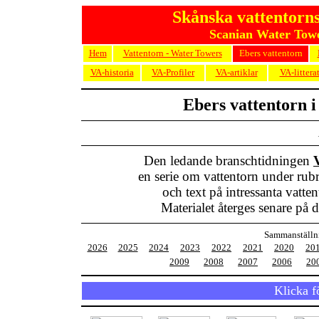
Skånska vattentorns
Scanian Water Towe
Hem
Vattentorn - Water Towers
Ebers vattentorn
VA-historia
VA-Profiler
VA-artiklar
VA-littera
Ebers vattentorn i
Den ledande branschtidningen
en serie om vattentorn under rub
och text på intressanta vatt
Materialet återges senare på de
Sammanställni
2026
2025
2024
2023
2022
2021
2020
20
2009
2008
2007
2006
20
Klicka 