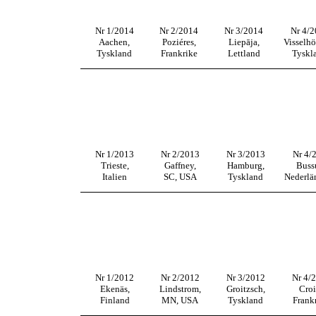
Nr 1/2014
Nr 2/2014
Nr 3/2014
Nr 4/
Aachen,
Poziéres,
Liepāja,
Visselhö
Tyskland
Frankrike
Lettland
Tyskl
Nr 1/2013
Nr 2/2013
Nr 3/2013
Nr 4/
Trieste,
Gaffney,
Hamburg,
Buss
Italien
SC, USA
Tyskland
Nederlä
Nr 1/2012
Nr 2/2012
Nr 3/2012
Nr 4/
Ekenäs,
Lindstrom,
Groitzsch,
Croi
Finland
MN, USA
Tyskland
Frank