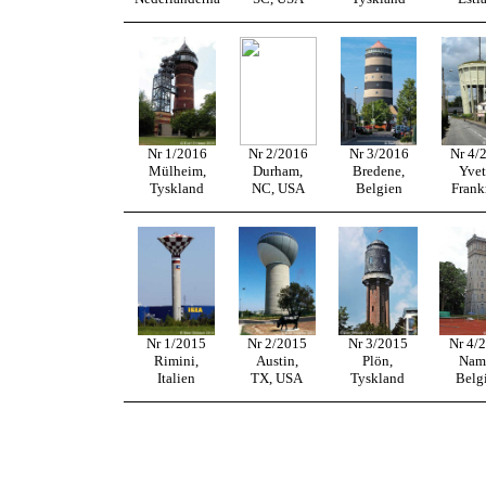
Nr 1/2016
Nr 2/2016
Nr 3/2016
Nr 4/
Mülheim,
Durham,
Bredene,
Yvet
Tyskland
NC, USA
Belgien
Frank
Nr 1/2015
Nr 2/2015
Nr 3/2015
Nr 4/
Rimini,
Austin,
Plön,
Namu
Italien
TX, USA
Tyskland
Belg