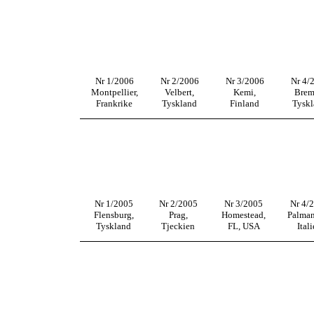
Nr 1/2006
Nr 2/2006
Nr 3/2006
Nr 4/
Montpellier,
Velbert,
Kemi,
Brem
Frankrike
Tyskland
Finland
Tysk
Nr 1/2005
Nr 2/2005
Nr 3/2005
Nr 4/
Flensburg,
Prag,
Homestead,
Palman
Tyskland
Tjeckien
FL, USA
Ital