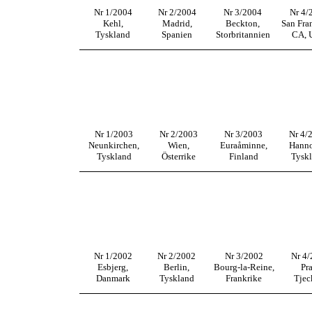
Nr 1/2004
Nr 2/2004
Nr 3/2004
Nr 4/
Kehl,
Madrid,
Beckton,
San Fra
Tyskland
Spanien
Storbritannien
CA, 
Nr 1/2003
Nr 2/2003
Nr 3/2003
Nr 4/
Neunkirchen,
Wien,
Euraåminne,
Hanno
Tyskland
Österrike
Finland
Tysk
Nr 1/2002
Nr 2/2002
Nr 3/2002
Nr 4
Esbjerg,
Berlin,
Bourg-la-Reine,
Pr
Danmark
Tyskland
Frankrike
Tjec