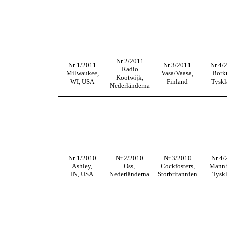
Nr 2/2011
Nr 1/2011
Nr 3/2011
Nr 4/
Radio
Milwaukee,
Vasa/Vaasa,
Bork
Kootwijk,
WI, USA
Finland
Tysk
Nederländerna
Nr 1/2010
Nr 2/2010
Nr 3/2010
Nr 4/
Ashley,
Oss,
Cockfosters,
Mannh
IN, USA
Nederländerna
Storbritannien
Tysk