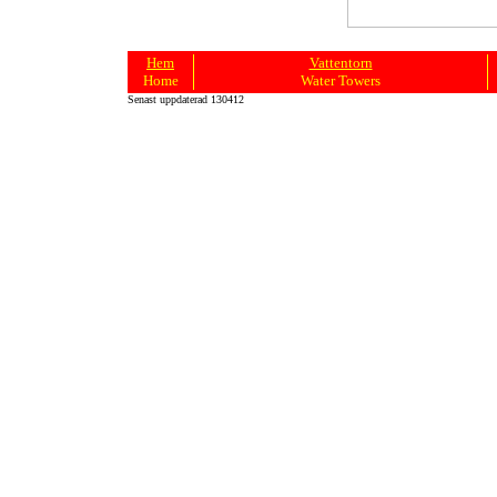
Hem
Vattentorn
Home
Water Towers
Senast uppdaterad 130412