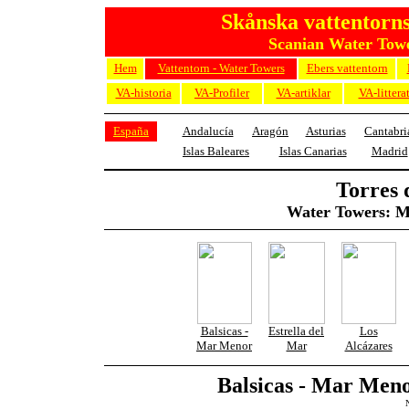
Skånska vattentorns
Scanian Water Towe
Hem
Vattentorn - Water Towers
Ebers vattentorn
VA-historia
VA-Profiler
VA-artiklar
VA-littera
España
Andalucía
Aragón
Asturias
Cantabri
Islas Baleares
Islas Canarias
Madrid
Torres 
Water Towers: 
Balsicas -
Estrella del
Los
Mar Menor
Mar
Alcázares
Balsicas - Mar Men