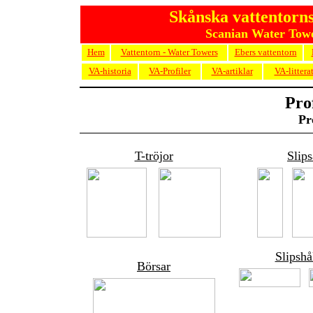
Skånska vattentorns
Scanian Water Towe
Hem
Vattentorn - Water Towers
Ebers vattentorn
VA-historia
VA-Profiler
VA-artiklar
VA-littera
Pro
Pr
T-tröjor
Slips
Slipshå
Börsar