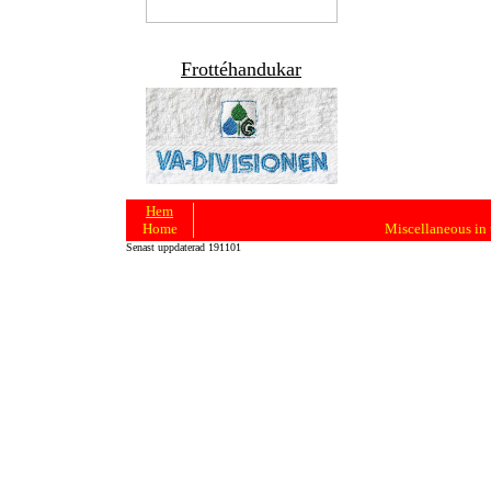
Frottéhandukar
Hem
Home
Miscellaneous in 
Senast uppdaterad 191101